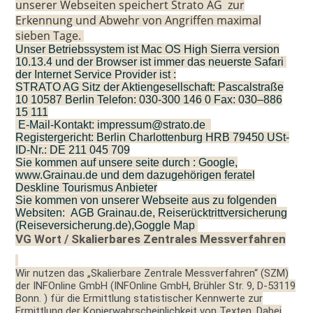
unserer Webseiten speichert Strato AG zur
Erkennung und Abwehr von Angriffen maximal
sieben Tage.
Unser Betriebssystem ist Mac OS High Sierra version
10.13.4 und der Browser ist immer das neuerste Safari
der Internet Service Provider ist :
STRATO AG Sitz der Aktiengesellschaft: Pascalstraße
10 10587 Berlin Telefon: 030-300 146 0 Fax: 030–886
15 111
E-Mail-Kontakt: impressum@strato.de
Registergericht: Berlin Charlottenburg HRB 79450 USt-
ID-Nr.: DE 211 045 709
Sie kommen auf unsere seite durch : Google,
www.Grainau.de und dem dazugehörigen feratel
Deskline Tourismus Anbieter
Sie kommen von unserer Webseite aus zu folgenden
Websiten: AGB Grainau.de, Reiserücktrittversicherung
(Reiseversicherung.de),Goggle Map
VG Wort / Skalierbares Zentrales Messverfahren
Wir nutzen das „Skalierbare Zentrale Messverfahren“ (SZM)
der INFOnline GmbH (INFOnline GmbH, Brühler Str. 9, D-53119
Bonn. ) für die Ermittlung statistischer Kennwerte zur
Ermittlung der Kopierwahrscheinlichkeit von Texten. Dabei